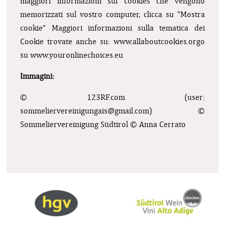
maggiori informazioni sui cookies che vengono
memorizzati sul vostro computer, clicca su “Mostra
cookie”
Maggiori informazioni sulla tematica dei
Cookie trovate anche su: www.allaboutcookies.orgo
su www.youronlinechoices.eu
Immagini:
© 123RF.com (user:
sommeliervereinigungais@gmail.com
)
©
Sommeliervereinigung Südtirol
© Anna Cerrato